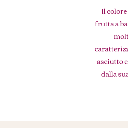
Il color
frutta a b
molt
caratteriz
asciutto e
dalla sua