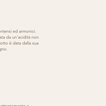
intensi ed armonici.
ata da un’acidità non
otto è data dalla sua
egno.
a attentamente e