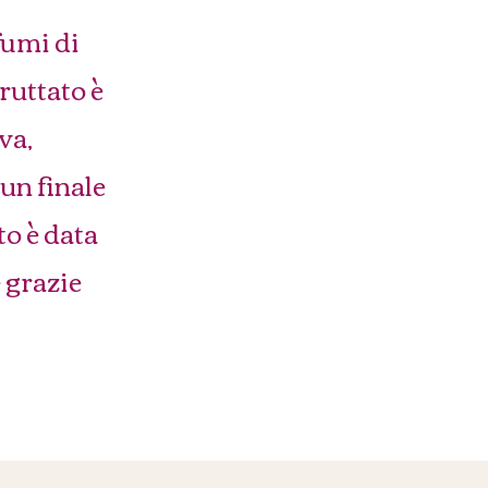
fumi di
ruttato è
va,
un finale
to è data
e grazie