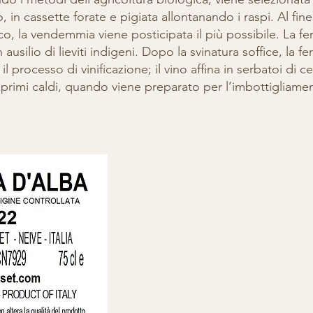
n cassette forate e pigiata allontanando i raspi. Al fine
o, la vendemmia viene posticipata il più possibile. La f
silio di lieviti indigeni. Dopo la svinatura soffice, la f
il processo di vinificazione; il vino affina in serbatoi di 
 primi caldi, quando viene preparato per l’imbottigliame