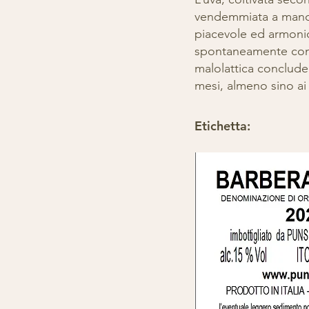
vendemmiata a mano, i
piacevole ed armonic
spontaneamente con au
malolattica conclude 
mesi, almeno sino ai
Etichetta: