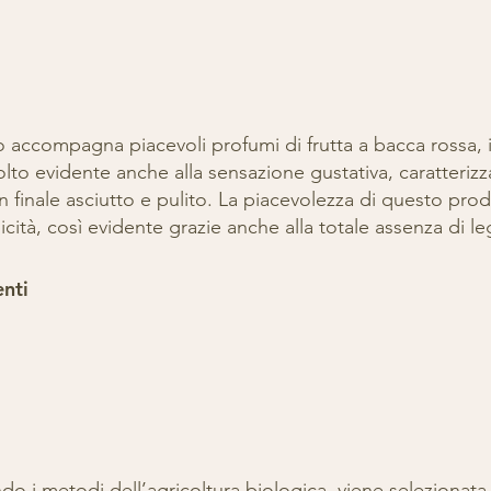
no accompagna piacevoli profumi di frutta a bacca rossa, 
lto evidente anche alla sensazione gustativa, caratterizz
 finale asciutto e pulito. La piacevolezza di questo prod
picità, così evidente grazie anche alla totale assenza di l
nti
ndo i metodi dell’agricoltura biologica, viene selezionat