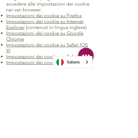
accedere alle impostazioni dei cookie
nei vari browser:
Impostazioni dei cookie su Firefox
Impostazioni dei cookie su Internet
Explorer
(contenuti in lingua inglese)
Impostazioni dei cookie su Google
Chrome
Impostazioni dei cookie su Safari (OS
X)
Impostazioni dei cookie su Safari (iOS)
Impostazioni dei cookie su Android
Italiano
Per rifiutare il consenso ad essere
tracciati da Google Analytics su tutti i
siti web, visita questo
sito:
https://tools.google.com/dlpage/
gaoptout?hl=it
https://www.garanteprivacy.it/cookie