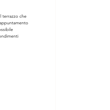
ul terrazzo che 
io appuntamento 
ssibile 
ondimenti 