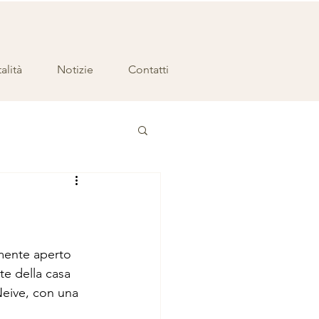
alità
Notizie
Contatti
lmente aperto 
te della casa 
 Neive, con una 